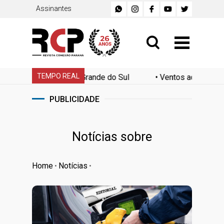
Assinantes
TEMPO REAL
o Rio Grande do Sul
•
Ventos acima de 90 km/h colocam o 
PUBLICIDADE
Notícias sobre
Home
Notícias
•
•