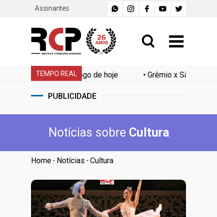
Assinantes
TEMPO REAL
r ao jogo de hoje
•
Grêmio x São Paulo: saiba onde assist
PUBLICIDADE
Notícias sobre
Cultura
Home
Notícias
Cultura
•
•