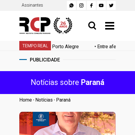
Assinantes
TEMPO REAL
rgia Porto Alegre
•
Entre afeto e consumo: o novo jogo 
PUBLICIDADE
Notícias sobre
Paraná
Home
Notícias
Paraná
•
•