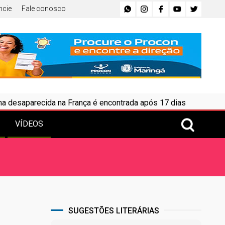
ncie
Fale conosco
da na França é encontrada após 17 dias
•
Obra interdita 
VÍDEOS
SUGESTÕES LITERÁRIAS