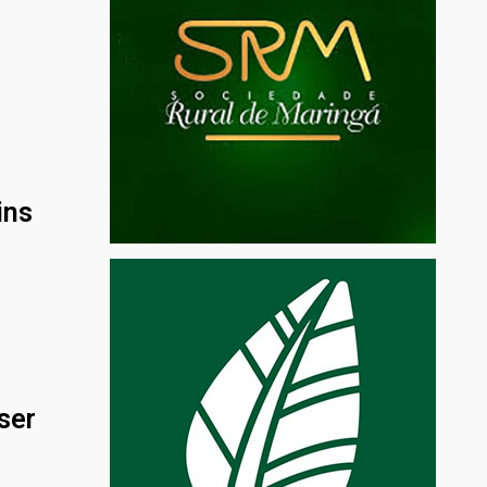
ins
ser