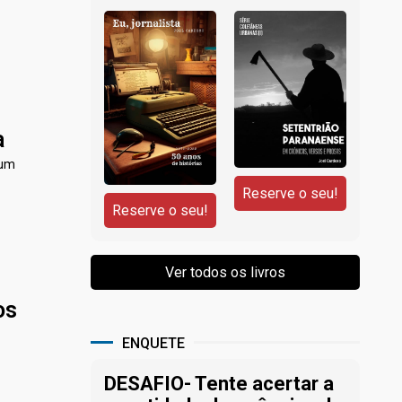
a
 um
os
ENQUETE
DESAFIO- Tente acertar a