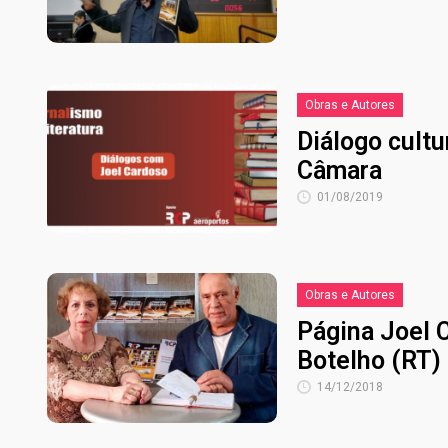
Obras e Autores
Diálogo cultu
Câmara
01/08/2019
Obras e Autores
Página Joel C
Botelho (RT)
14/12/2018