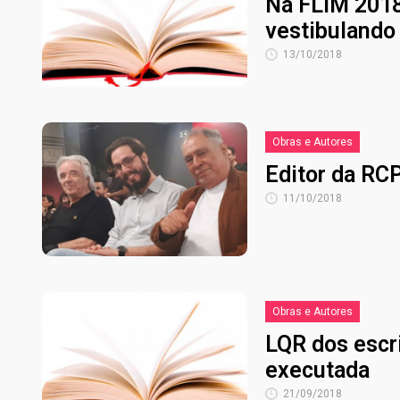
Na FLIM 2018
vestibulando
13/10/2018
Obras e Autores
Editor da RC
11/10/2018
Obras e Autores
LQR dos escr
executada
21/09/2018