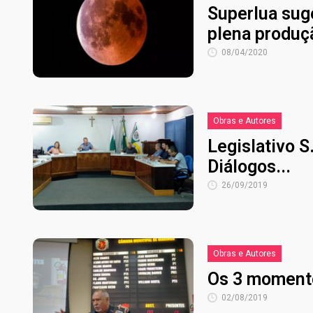
Superlua sug
plena produçã
08/04/2020
Obras e Autores
Legislativo S
Diálogos...
26/09/2019
Obras e Autores
Os 3 momento
02/08/2019