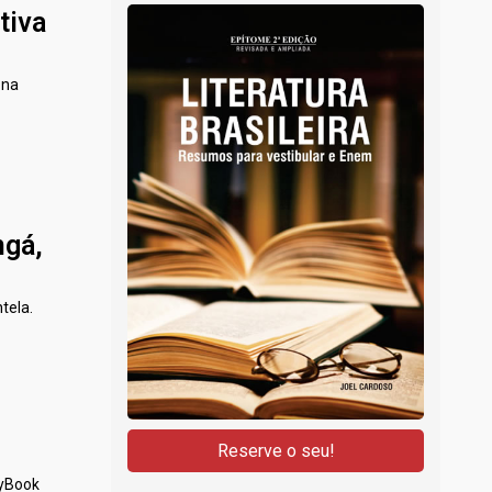
tiva
 na
ngá,
tela.
ryBook