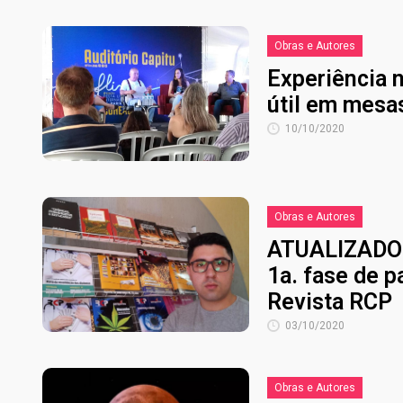
Obras e Autores
Experiência 
útil em mesa
10/10/2020
Obras e Autores
ATUALIZADO- 
1a. fase de p
Revista RCP
03/10/2020
Obras e Autores