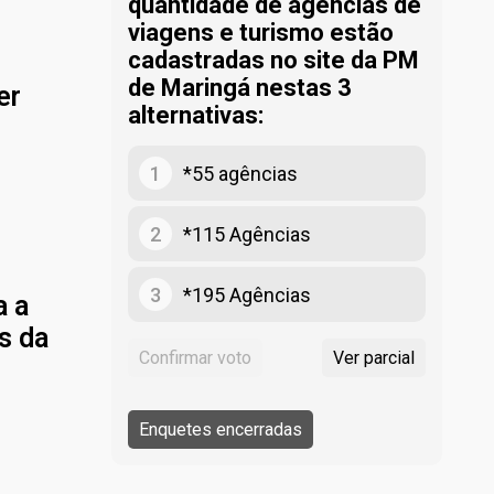
quantidade de agências de
viagens e turismo estão
cadastradas no site da PM
de Maringá nestas 3
er
alternativas:
1
*55 agências
2
*115 Agências
3
*195 Agências
a a
s da