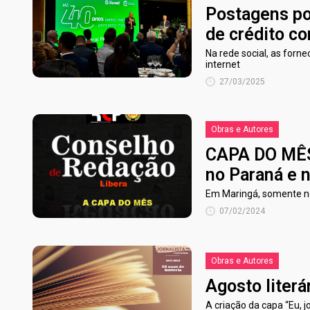
Postagens po
de crédito c
Na rede social, as forne
internet
27/03/2025
Obras e Autores
CAPA DO MÊS-
no Paraná e n
Em Maringá, somente no
07/02/2024
Obras e Autores
Agosto literá
A criação da capa “Eu, j