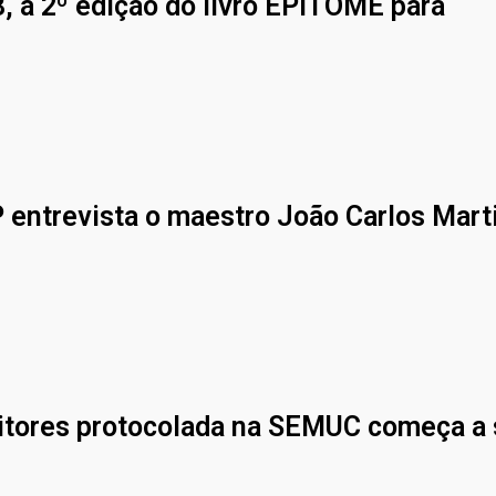
, a 2º edição do livro EPÍTOME para
P entrevista o maestro João Carlos Mart
itores protocolada na SEMUC começa a 