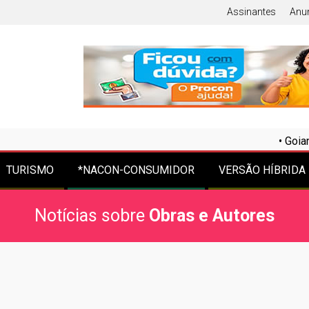
Assinantes
Anu
•
Goiana desapareci
TURISMO
*NACON-CONSUMIDOR
VERSÃO HÍBRIDA
Notícias sobre
Obras e Autores