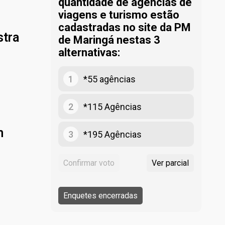
quantidade de agências de
viagens e turismo estão
cadastradas no site da PM
stra
de Maringá nestas 3
alternativas:
1
*55 agências
2
*115 Agências
m
3
*195 Agências