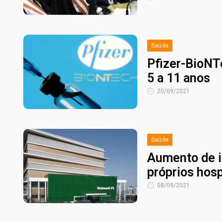
Saúde
Pfizer-BioNTe
5 a 11 anos
20/09/2021
Saúde
Aumento de i
próprios hosp
08/09/2021