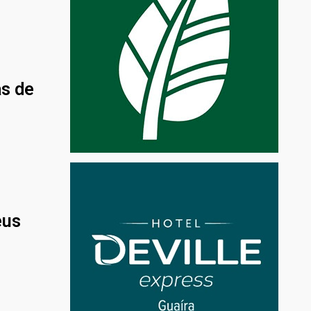
as de
eus