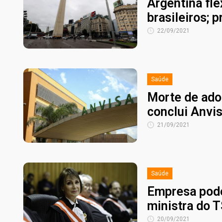
Argentina fle
brasileiros; 
22/09/2021
Saúde
Morte de ado
conclui Anvi
21/09/2021
Saúde
Empresa pode 
ministra do 
20/09/2021