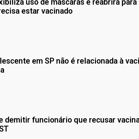
xibiliza uso de máscaras e reabrirá para
precisa estar vacinado
lescente em SP não é relacionada à vac
sa
demitir funcionário que recusar vacina
TST