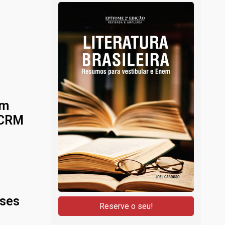
Em
 CRM
oses