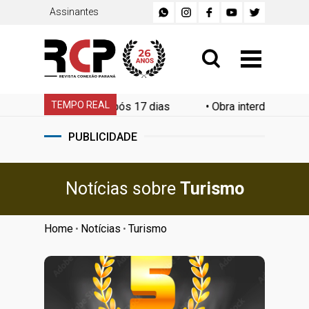
Assinantes
TEMPO REAL
ada após 17 dias
•
Obra interdita Serra das Araras no sent
PUBLICIDADE
Notícias sobre
Turismo
Home
Notícias
Turismo
•
•