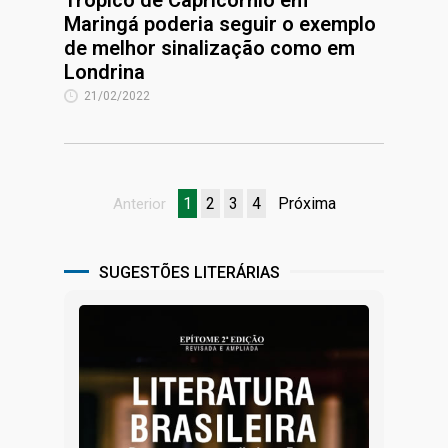
Trópico de Capricórnio em
Maringá poderia seguir o exemplo
de melhor sinalização como em
Londrina
21/02/2022
1
2
3
4
Próxima
Anterior
SUGESTÕES LITERÁRIAS