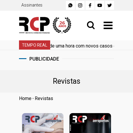
Assinantes
TEMPO REAL
: filas passam de uma hora com novos casos em SP
•
Mo
PUBLICIDADE
Revistas
Home
Revistas
•